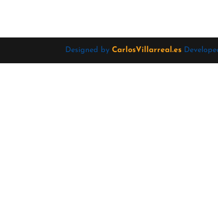
Designed by
CarlosVillarreal.es
Develope