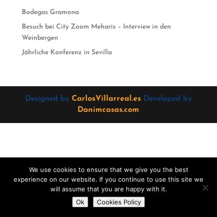
Bodegas Gramona
Besuch bei City Zoom Meharis – Interview in den
Weinbergen
Jährliche Konferenz in Sevilla
Designed by
CarlosVillarreal.es
Developed by
Danimcasas.com
We use cookies to ensure that we give you the best
experience on our website. If you continue to use this site we
will assume that you are happy with it.
Do you want to contact us?
Ok
Cookies Policy
Open
chaty