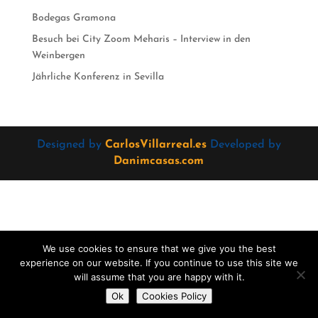
Bodegas Gramona
Besuch bei City Zoom Meharis – Interview in den
Weinbergen
Jährliche Konferenz in Sevilla
Designed by
CarlosVillarreal.es
Developed by
Danimcasas.com
We use cookies to ensure that we give you the best
experience on our website. If you continue to use this site we
will assume that you are happy with it.
Do you want to contact us?
Ok
Cookies Policy
Open
chaty