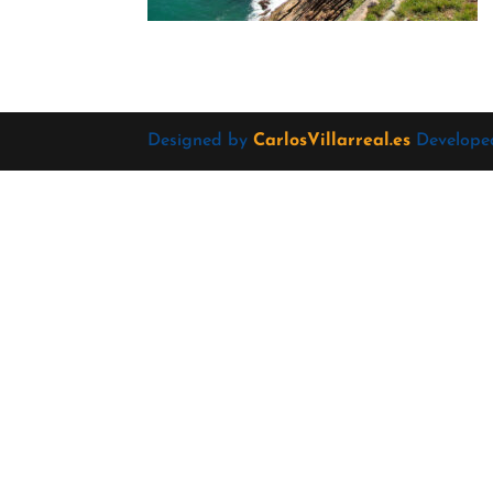
Designed by
CarlosVillarreal.es
Develope