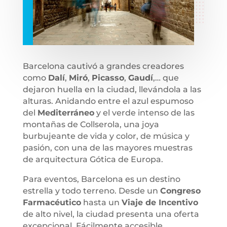
Barcelona cautivó a grandes creadores
como
Dalí
,
Miró
,
Picasso
,
Gaudí
,… que
dejaron huella en la ciudad, llevándola a las
alturas. Anidando entre el azul espumoso
del
Mediterráneo
y el verde intenso de las
montañas de Collserola, una joya
burbujeante de vida y color, de música y
pasión, con una de las mayores muestras
de arquitectura Gótica de Europa.
Para eventos, Barcelona es un destino
estrella y todo terreno. Desde un
Congreso
Farmacéutico
hasta un
Viaje de Incentivo
de alto nivel, la ciudad presenta una oferta
excepcional. Fácilmente accesible,