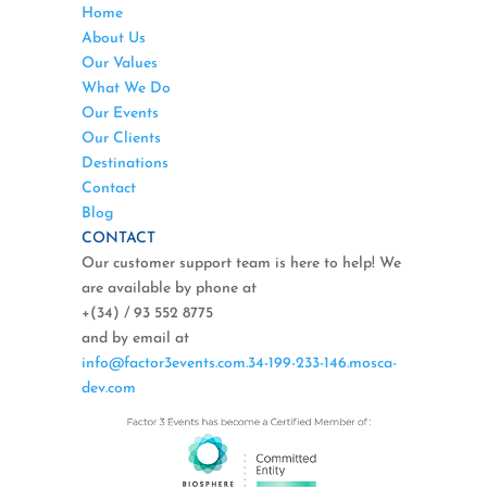
Home
About Us
Our Values
What We Do
Our Events
Our Clients
Destinations
Contact
Blog
CONTACT
Our customer support team is here to help! We
are available by phone at
+(34) / 93 552 8775
and by email at
info@factor3events.com.34-199-233-146.mosca-
dev.com